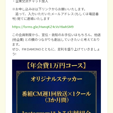
・企業交流チャット加入
※お申し込みは以下リンクからお願いいたします。
追って、入力いただいたメールアドレス (もしくは電話番
号) 宛てに連絡いたします
https://forms.gle/HwnqKZ4cVsY6whSM9
この会員制度から、宣伝・告知のお手伝いはもちろん、他店
(他企業) との横のつながりも創出していきたいと考えており
ます。
ぜひ、FM DAMONOとともに、足利を盛り上げていきましょ
う!