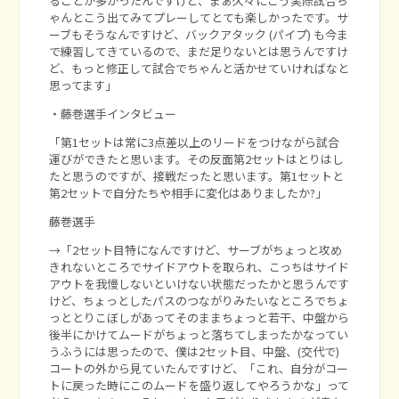
ることが多かったんですけど、まぁ久々にこう実際試合ち
ゃんとこう出てみてプレーしてとても楽しかったです。サ
ーブもそうなんですけど、バックアタック (パイプ) も今ま
で練習してきているので、まだ足りないとは思うんですけ
ど、もっと修正して試合でちゃんと活かせていければなと
思ってます」
・藤巻選手インタビュー
「第1セットは常に3点差以上のリードをつけながら試合
運びができたと思います。その反面第2セットはとりはし
たと思うのですが、接戦だったと思います。第1セットと
第2セットで自分たちや相手に変化はありましたか?」
藤巻選手
→「2セット目特になんですけど、サーブがちょっと攻め
きれないところでサイドアウトを取られ、こっちはサイド
アウトを我慢しないといけない状態だったかと思うんです
けど、ちょっとしたパスのつながりみたいなところでちょ
っととりこぼしがあってそのままちょっと若干、中盤から
後半にかけてムードがちょっと落ちてしまったかなってい
うふうには思ったので、僕は2セット目、中盤、(交代で)
コートの外から見ていたんですけど、「これ、自分がコー
トに戻った時にこのムードを盛り返してやろうかな」って