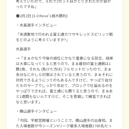
考えていたので、それで2セット目がとりきれたのが良か
ったですね」
●2月2日 (3-0 Reve’s栃木勝利)
・水島選手インタビュー
「来週敵地で行われる富士通カワサキレッドスピリッツ戦
をどのように考えていますか?」
水島選手
→「まぁかなり今後の順位にかなり重要になる試合、結果
は大事になってくると思うので、まぁ最初の富士通戦は1
勝1敗、それも (負けた方は) フルセットだったので、まぁ
多分なにかしら対策はされていると思うので、まぁそれに
対抗できるようにってのもあるんですけど、やっぱり自分
たちのサーブでしっかり攻めて、ブロックで仕留めるのを
やっぱりできれば、富士通にも勝てると思うので、まぁあ
と1週間もないんですけど、そこを意識して練習できれば
なと思います」
・横山選手インタビュー
「今回、宇都宮開催ということで、横山選手の出身地。ま
た入場者数が今シーズンVリーグ最多入場者数1765名だっ