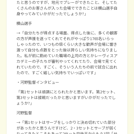
たと思うのですが、地元でプレーができたこと、そしてた
くさんのお客さんが入った会場でできたことは横山選手自
身やってみていかがだったでしょうか?」
横山選手
→「自分たちが得点する場面、得点した後に、多くの観客
の方が声援を送ってくれてそれがやっぱり1765名いらっ
しゃったので、いつもの倍くらい大きな歓声が会場に響き
渡って自分も点数をとった後は誇らしい気持ちになりまし
た。私が前に勤めていた職場の上司の方とかレーヴィスア
カデミーの子たちが審判やってくれてたり、会場で見てく
れていたので、すごく、そういう人たちの前で試合に出れ
たので、すごく嬉しい気持ちでいっぱいです」
・河野監督インタビュー
「第1セットは順調にとられたかと思います。第2セット、
第3セットは接戦だったかと思いますがいかがだったでし
ょうか?」
河野監督
→「第1セットはサーブをしっかりと決め切れていた部分
があったかと思うんですけど、2・3セットとサーブが弱く
なってきたところもあって2セット目後半からもう1回「サ