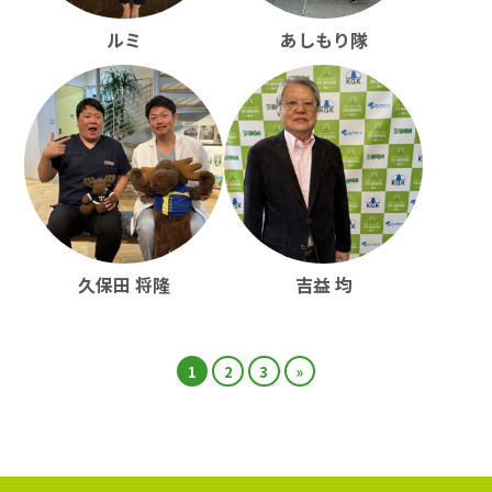
ルミ
あしもり隊
久保田 将隆
吉益 均
1
2
3
»