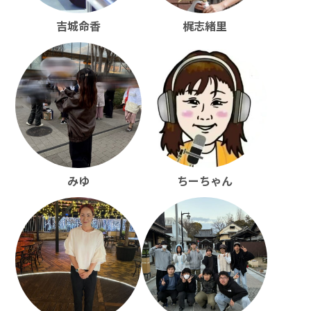
吉城命香
梶志緒里
みゆ
ちーちゃん