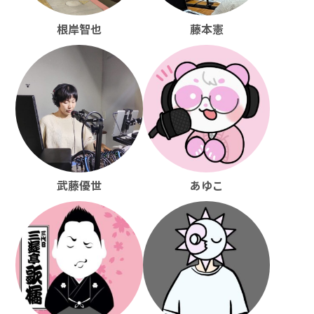
根岸智也
藤本憲
武藤優世
あゆこ