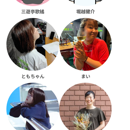
三遊亭歌橘
堀越健介
ともちゃん
まい