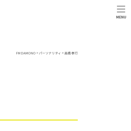
>
>
FM DAMONO
パーソナリティ
高橋 孝行