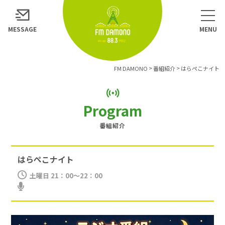
MESSAGE
>
>
FM DAMONO
番組紹介
はらぺこナイト
Program
番組紹介
はらぺこナイト
土曜日
21：00～22：00