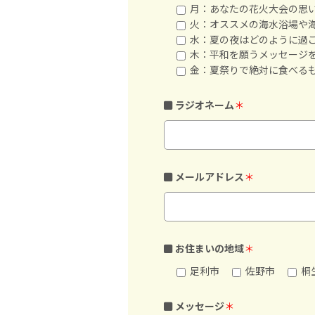
月：あなたの花火大会の思
火：オススメの海水浴場や
水：夏の夜はどのように過
木：平和を願うメッセージ
金：夏祭りで絶対に食べる
ラジオネーム
＊
メールアドレス
＊
お住まいの地域
＊
足利市
佐野市
桐
メッセージ
＊